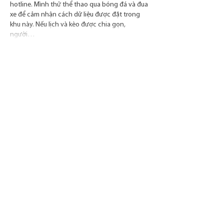
hotline. Mình thử thể thao qua bóng đá và đua 
xe để cảm nhận cách dữ liệu được đặt trong 
khu này. Nếu lịch và kèo được chia gọn, 
người…
Mehr anzeigen
Gefällt mir
Antworten
Gast
vor 3 Tagen
ระหว่างที่ใช้งาน 
f168 me
 ผมสังเกตว่าระบบไม่
ได้พยายามใส่ข้อมูลทุกอย่างไว้ในหน้าเดียว แต่
เลือกกระจายแต่ละหมวดอย่างเหมาะสม คาสิ
โน กีฬา สล็อต และหน้าบัญชีจึงดูแยกออกจาก
กันอย่างชัดเจน หลังจากลองเปิดสลับไปมา
หลายครั้ง ผมยังสามารถจำตำแหน่งของเมนู
ต่าง ๆ ได้โดยไม่ต้องค้นหาใหม่ ในมุมมองของ
ผม การจัดวางแบบนี้ช่วยให้ใช้งานได้สบายขึ้น 
โดยเฉพาะเมื่อใช้งานเป็นประจำ