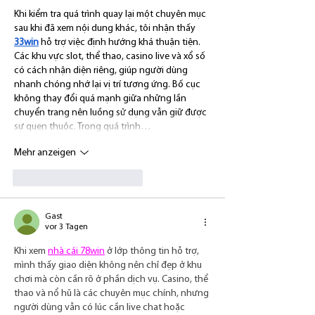
persönlicher Beratung.
Khi kiểm tra quá trình quay lại một chuyên mục 
sau khi đã xem nội dung khác, tôi nhận thấy 
33win
 hỗ trợ việc định hướng khá thuận tiện. 
Các khu vực slot, thể thao, casino live và xổ số 
có cách nhận diện riêng, giúp người dùng 
nhanh chóng nhớ lại vị trí tương ứng. Bố cục 
không thay đổi quá mạnh giữa những lần 
chuyển trang nên luồng sử dụng vẫn giữ được 
sự quen thuộc. Trong quá trình…
Mehr anzeigen
Gefällt mir
Antworten
Gast
vor 3 Tagen
Khi xem 
nhà cái 78win
 ở lớp thông tin hỗ trợ, 
mình thấy giao diện không nên chỉ đẹp ở khu 
chơi mà còn cần rõ ở phần dịch vụ. Casino, thể 
thao và nổ hũ là các chuyên mục chính, nhưng 
người dùng vẫn có lúc cần live chat hoặc 