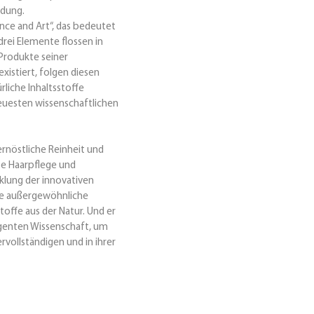
dung.
nce and Art“, das bedeutet
drei Elemente flossen in
 Produkte seiner
existiert, folgen diesen
liche Inhaltsstoffe
euesten wissenschaftlichen
rnöstliche Reinheit und
te Haarpflege und
klung der innovativen
ie außergewöhnliche
toffe aus der Natur. Und er
ligenten Wissenschaft, um
ervollständigen und in ihrer