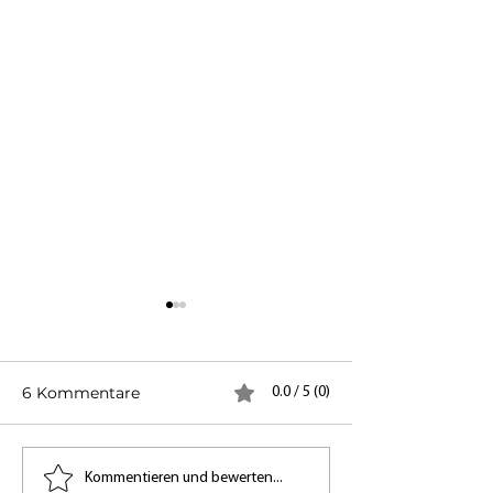
6 Kommentare
0.0 / 5 (0)
Beeindruckende
5 ultimative Ti
Kommentieren und bewerten...