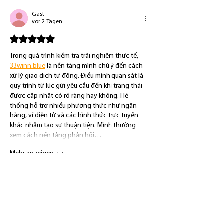
Gast
vor 2 Tagen
Mit 5 von 5 Sternen bewertet.
Trong quá trình kiểm tra trải nghiệm thực tế, 
33winn.blue
 là nền tảng mình chú ý đến cách 
xử lý giao dịch tự động. Điều mình quan sát là 
quy trình từ lúc gửi yêu cầu đến khi trạng thái 
được cập nhật có rõ ràng hay không. Hệ 
thống hỗ trợ nhiều phương thức như ngân 
hàng, ví điện tử và các hình thức trực tuyến 
khác nhằm tạo sự thuận tiện. Mình thường 
xem cách nền tảng phản hồi…
Mehr anzeigen
Gefällt mir
Antworten
nohu90
vor 2 Tagen